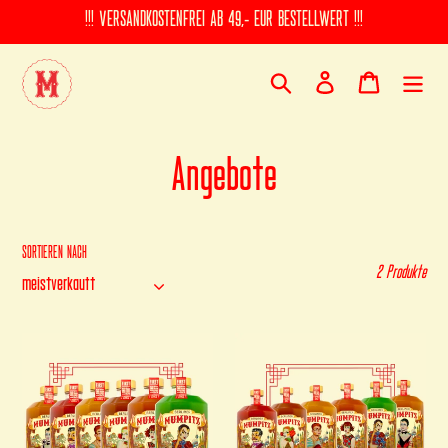
Direkt
!!! VERSANDKOSTENFREI AB 49,- EUR BESTELLWERT !!!
zum
Inhalt
Suchen
Einloggen
Warenkorb
S
Angebote
a
m
SORTIEREN NACH
2 Produkte
m
l
ANGEBOT
ANGEBOT
-
-
u
MIXE
MIXE
SELBST
SELBST
n
-
-