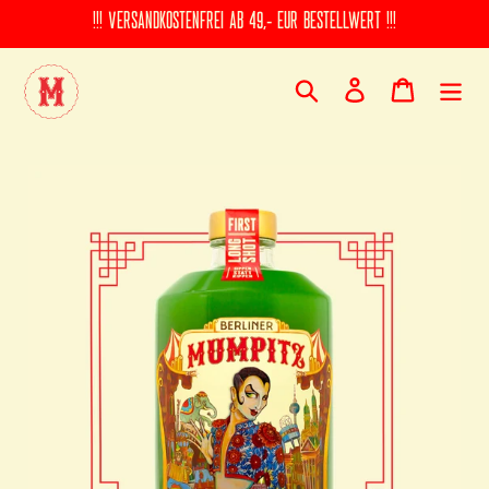
Direkt
!!! VERSANDKOSTENFREI AB 49,- EUR BESTELLWERT !!!
zum
Inhalt
Suchen
Einloggen
Warenkorb