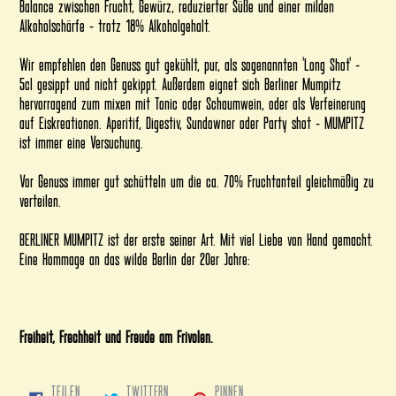
Balance zwischen Frucht, Gewürz, reduzierter Süße und einer milden
Alkoholschärfe - trotz 18% Alkoholgehalt.
Wir empfehlen den Genuss gut gekühlt, pur, als sogenannten 'Long Shot' -
5cl gesippt und nicht gekippt. Außerdem eignet sich Berliner Mumpitz
hervorragend zum mixen mit Tonic oder Schaumwein, oder als Verfeinerung
auf Eiskreationen. Aperitif, Digestiv, Sundowner oder Party shot - MUMPITZ
ist immer eine Versuchung.
Vor Genuss immer gut schütteln um die ca. 70% Fruchtanteil gleichmäßig zu
verteilen.
BERLINER MUMPITZ
ist der erste seiner Art. Mit viel Liebe von Hand gemacht.
Eine Hommage an das wilde Berlin der 20er Jahre:
Freiheit, Frechheit und Freude am Frivolen.
AUF
AUF
AUF
TEILEN
TWITTERN
PINNEN