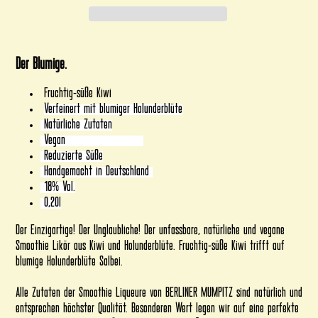
Produkt
wird
Der Blumige.
zum
Warenkorb
Fruchtig-süße Kiwi
hinzugefügt
Verfeinert mit blumiger Holunderblüte
Natürliche Zutaten
Vegan
Reduzierte Süße
Handgemacht in Deutschland
18% Vol.
0,20l
Der Einzigartige! Der Unglaubliche! Der unfassbare, natürliche und vegane
Smoothie Likör aus Kiwi und Holunderblüte. Fruchtig-süße Kiwi trifft auf
blumige Holunderblüte Salbei.
Alle Zutaten der Smoothie Liqueure von BERLINER MUMPITZ sind natürlich und
entsprechen höchster Qualität. Besonderen Wert legen wir auf eine perfekte