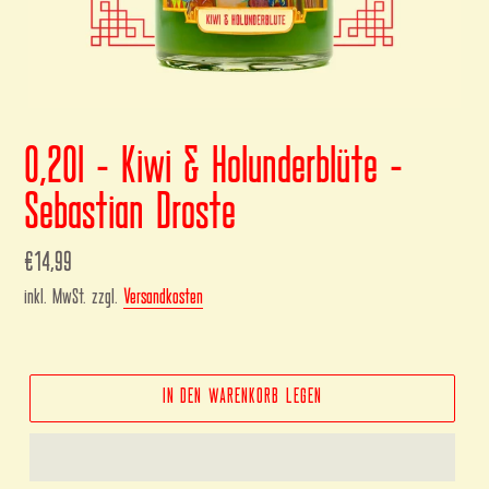
0,20l - Kiwi & Holunderblüte -
Sebastian Droste
Normaler
€14,99
Preis
inkl. MwSt. zzgl.
Versandkosten
IN DEN WARENKORB LEGEN