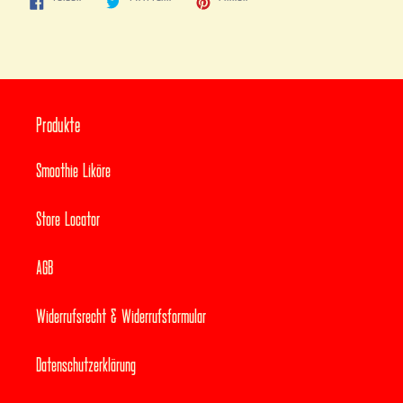
FACEBOOK
TWITTER
PINTEREST
TEILEN
TWITTERN
PINNEN
Produkte
Smoothie Liköre
Store Locator
AGB
Widerrufsrecht & Widerrufsformular
Datenschutzerklärung