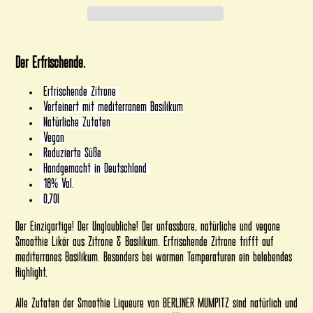
Produkt
wird
Der Erfrischende.
zum
Warenkorb
E
rfrischende Zitrone
hinzugefügt
Verfeinert mit mediterranem Basilikum
Natürliche Zutaten
Vegan
Reduzierte Süße
Handgemacht in Deutschland
18% Vol.
0,70l
Der Einzigartige! Der Unglaubliche! Der unfassbare, natürliche und vegane
Smoothie Likör aus Zitrone & Basilikum. Erfrischende Zitrone trifft auf
mediterranes Basilikum. Besonders bei warmen Temperaturen ein belebendes
Highlight.
Alle Zutaten der Smoothie Liqueure von BERLINER MUMPITZ sind natürlich und