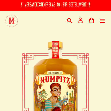
Direkt
!!! VERSANDKOSTENFREI AB 49,- EUR BESTELLWERT !!!
zum
Inhalt
Suchen
Einloggen
Warenkorb