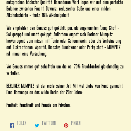
entsprechen höchster Qualität. Besonderen Wert legen wir auf eine perfekte
Balance zwischen Frucht, Gewürz, reduzierter Süße und einer milden
Alkoholschärfe - trotz 18% Alkoholgehalt.
Wir empfehlen den Genuss gut gekühlt, pur, als sogenannten 'Long Shot' -
5cl gesippt und nicht gekippt. Außerdem eignet sich Berliner Mumpitz
hervorragend zum mixen mit Tonic oder Schaumwein, oder als Verfeinerung
auf Eiskreationen. Aperitif, Digestiv, Sundowner oder Party shot - MUMPITZ
ist immer eine Versuchung.
Vor Genuss immer gut schütteln um die ca. 70% Fruchtanteil gleichmäßig zu
verteilen.
BERLINER MUMPITZ
ist der erste seiner Art. Mit viel Liebe von Hand gemacht.
Eine Hommage an das wilde Berlin der 20er Jahre:
Freiheit, Frechheit und Freude am Frivolen.
AUF
AUF
AUF
TEILEN
TWITTERN
PINNEN
FACEBOOK
TWITTER
PINTEREST
TEILEN
TWITTERN
PINNEN