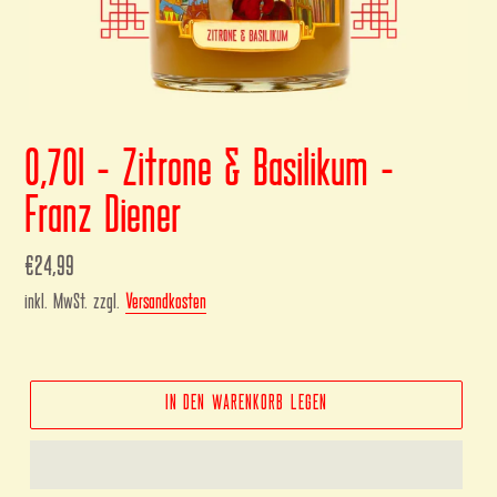
0,70l - Zitrone & Basilikum -
Franz Diener
Normaler
€24,99
Preis
inkl. MwSt. zzgl.
Versandkosten
IN DEN WARENKORB LEGEN